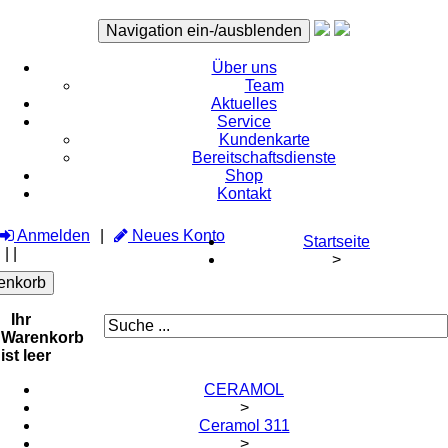
Navigation ein-/ausblenden
Über uns
Team
Aktuelles
Service
Kundenkarte
Bereitschaftsdienste
Shop
Kontakt
Anmelden
Neues Konto
Startseite
|
|
>
enkorb
Ihr
Warenkorb
ist leer
CERAMOL
>
Ceramol 311
>