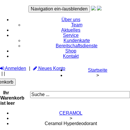
Navigation ein-/ausblenden
Über uns
Team
Aktuelles
Service
Kundenkarte
Bereitschaftsdienste
Shop
Kontakt
Anmelden
Neues Konto
Startseite
|
|
>
enkorb
Ihr
Warenkorb
ist leer
CERAMOL
>
Ceramol Hyperdeodorant