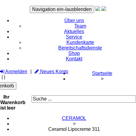
Navigation ein-/ausblenden
Über uns
Team
Aktuelles
Service
Kundenkarte
Bereitschaftsdienste
Shop
Kontakt
Anmelden
Neues Konto
Startseite
|
|
>
enkorb
Ihr
Warenkorb
ist leer
CERAMOL
>
Ceramol Lipocreme 311