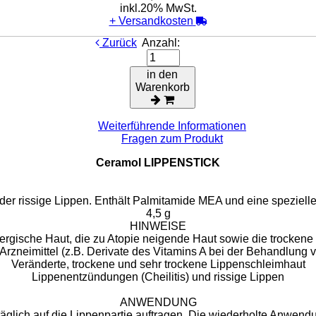
inkl.20% MwSt.
+
Versandkosten
Zurück
Anzahl:
in den
Warenkorb
Weiterführende Informationen
Fragen zum Produkt
Ceramol LIPPENSTICK
 oder rissige Lippen. Enthält Palmitamide MEA und eine spezie
4,5 g
HINWEISE
lergische Haut, die zu Atopie neigende Haut sowie die trocken
Arzneimittel (z.B. Derivate des Vitamins A bei der Behandlung
Veränderte, trockene und sehr trockene Lippenschleimhaut
Lippenentzündungen (Cheilitis) und rissige Lippen
ANWENDUNG
glich auf die Lippenpartie auftragen. Die wiederholte Anwendu