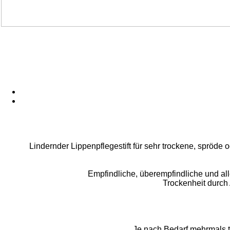
Lindernder Lippenpflegestift für sehr trockene, spröde
Empfindliche, überempfindliche und al
Trockenheit durch 
Je nach Bedarf mehrmals tä