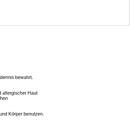
idermis bewahrt.
d allergischer Haut
chen
 und Körper benutzen.