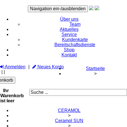
Navigation ein-/ausblenden
Über uns
Team
Aktuelles
Service
Kundenkarte
Bereitschaftsdienste
Shop
Kontakt
Anmelden
Neues Konto
Startseite
|
|
>
enkorb
Ihr
Warenkorb
ist leer
CERAMOL
>
Ceramol SUN
>