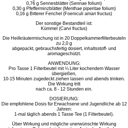
0,76 g Sennesblätter (Sennae folium)
0,30 g Pfefferminzblätter (Menthae piperitae folium)
0,16 g Bitterer Fenchel (Foeniculi amari fructus)
Der sonstige Bestandteil ist:
Kümmel (Carvi fructus)
Die Heilkräutermischung ist in 20 Doppelkammerfilterbeuteln
zu 2,0 g
abgepackt, gebrauchsfertig dosiert, inhaltsstoff- und
aromageschützt.
ANWENDUNG:
Pro Tasse 1 Filterbeutel mit ¼ Liter kochendem Wasser
übergießen,
10-15 Minuten zugedeckt ziehen lassen und abends trinken.
Die Wirkung tritt
nach ca. 8 - 12 Stunden ein.
DOSIERUNG:
Die empfohlene Dosis für Erwachsene und Jugendliche ab 12
Jahren:
1-mal täglich abends 1 Tasse Tee (1 Filterbeutel).
Über Wirkung und mögliche unerwünschte Wirkung