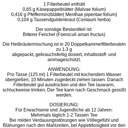
1 Filterbeutel enthält
0,65 g Käsepappelblätter (Malvae folium)
0,416 g Pfefferminzblätter( Menthae piperitae folium)
0,104 g Tausendguldenkraut (Centaurii herba)
Der sonstige Bestandteil ist:
Bitterer Fenchel (Foeniculi amari fructus)
Die Heilkräutermischung ist in 20 Doppelkammerfilterbeuteln
zu 1,3 g
abgepackt, gebrauchsfertig dosiert, inhaltsstoff- und
aromageschützt.
ANWENDUNG:
Pro Tasse (125 ml) 1 Filterbeutel mit kochendem Wasser
übergießen, 10 Minuten zugedeckt ziehen lassen. Danach
Filterbeutel gut ausdrücken und den Tee lauwarm,
schluckweise trinken. Der Tee kann nach Geschmack gesüßt
werden.
DOSIERUNG:
Für Erwachsene und Jugendliche ab 12 Jahren:
Mehrmals täglich 1-2 Tassen Tee
Bei milden Verdauungsstörungen wie Völlegefühl und
Blähungen nach den Mahlzeiten, bei Appetitlosigkeit vor den