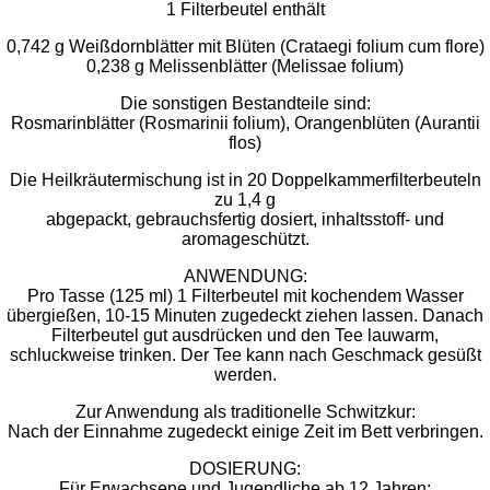
1 Filterbeutel enthält
0,742 g Weißdornblätter mit Blüten (Crataegi folium cum flore)
0,238 g Melissenblätter (Melissae folium)
Die sonstigen Bestandteile sind:
Rosmarinblätter (Rosmarinii folium), Orangenblüten (Aurantii
flos)
Die Heilkräutermischung ist in 20 Doppelkammerfilterbeuteln
zu 1,4 g
abgepackt, gebrauchsfertig dosiert, inhaltsstoff- und
aromageschützt.
ANWENDUNG:
Pro Tasse (125 ml) 1 Filterbeutel mit kochendem Wasser
übergießen, 10-15 Minuten zugedeckt ziehen lassen. Danach
Filterbeutel gut ausdrücken und den Tee lauwarm,
schluckweise trinken. Der Tee kann nach Geschmack gesüßt
werden.
Zur Anwendung als traditionelle Schwitzkur:
Nach der Einnahme zugedeckt einige Zeit im Bett verbringen.
DOSIERUNG:
Für Erwachsene und Jugendliche ab 12 Jahren: