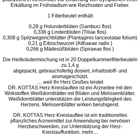
Erkältung im Frühstadium wie Reizhusten und Fieber.
1 Filterbeutel enthält
0,28 g Holunderblüten (Sambuci flos)
0,336 g Lindenblüten (Tiliae flos)
0,308 g Spitzwegerichblätter (Plantaginis lanceolatae folium)
0,21 g Eibischwurzel (Althaeae radix )
0,266 g Mädesüßblüten (Spiraeae flos )
Die Heilkräutermischung ist in 20 Doppelkammerfilterbeuteln
zu 1,4 g
abgepackt, gebrauchsfertig dosiert, inhaltsstoff- und
aromageschützt.
… weil Ihr Herz Großes leistet
DR. KOTTAS Herz-Kreislauftee ist ein Arzneitee mit den
Wirkstoffen Weißdornblätter mit Blüten und Melissenblätter.
Weißdornblätter unterstützen die Leistungsfähigkeit des
Herzens. Melissenblätter wirken beruhigend.
DR. KOTTAS Herz-Kreislauftee ist ein traditionelles
pflanzliches Arzneimittel zur Anwendung bei nervösen
Herzbeschwerden, zur Unterstützung der Herz-
Kreislauffunktion. mehr…