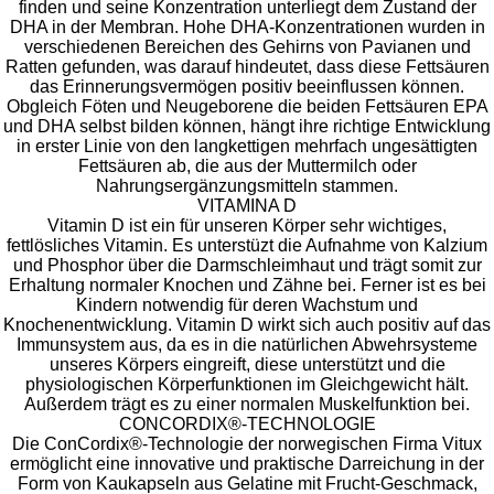
finden und seine Konzentration unterliegt dem Zustand der
DHA in der Membran. Hohe DHA-Konzentrationen wurden in
verschiedenen Bereichen des Gehirns von Pavianen und
Ratten gefunden, was darauf hindeutet, dass diese Fettsäuren
das Erinnerungsvermögen positiv beeinflussen können.
Obgleich Föten und Neugeborene die beiden Fettsäuren EPA
und DHA selbst bilden können, hängt ihre richtige Entwicklung
in erster Linie von den langkettigen mehrfach ungesättigten
Fettsäuren ab, die aus der Muttermilch oder
Nahrungsergänzungsmitteln stammen.
VITAMINA D
Vitamin D ist ein für unseren Körper sehr wichtiges,
fettlösliches Vitamin. Es unterstüzt die Aufnahme von Kalzium
und Phosphor über die Darmschleimhaut und trägt somit zur
Erhaltung normaler Knochen und Zähne bei. Ferner ist es bei
Kindern notwendig für deren Wachstum und
Knochenentwicklung. Vitamin D wirkt sich auch positiv auf das
Immunsystem aus, da es in die natürlichen Abwehrsysteme
unseres Körpers eingreift, diese unterstützt und die
physiologischen Körperfunktionen im Gleichgewicht hält.
Außerdem trägt es zu einer normalen Muskelfunktion bei.
CONCORDIX®-TECHNOLOGIE
Die ConCordix®-Technologie der norwegischen Firma Vitux
ermöglicht eine innovative und praktische Darreichung in der
Form von Kaukapseln aus Gelatine mit Frucht-Geschmack,