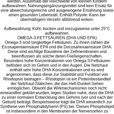
werden. Außerhalb der Reichweite von kleinen Kindern
aufbewahren. Nahrungsergänzungsmittel sind kein Ersatz für
eine abwechslungsreiche und ausgewogene Ernährung sowie
einen gesunden Lebensstil. Enthält Polyole: Kann bei
übermäßigem Verzehr abführend wirken.
Aufbewahrung: Kühl, trocken und vorzugsweise unter 25°C
aufbewahren.
OMEGA-3-FETTSÄUREN (DHA UND EPA)
Omega-3 sind langkettige Fettsäuren. Zu ihnen zählen die
Eicosapentaensäure EPA und die Docosahexaensäure DHA.
Diese sind wichtige Bausteine der Zellmembranen und
beeinflussen als solche deren Fließeigenschaften.
Besonders hohe Konzentrationen von Omega-3-Fettsäuren
befinden sich im Gehirn und in den Augen. Die Netzhaut
enthält sehr hohe DHA-Konzentrationen und es wird
angenommen, dass diese zur Stabilität und Funktion von
Rhodopsin beitragen – Rhodopsin ist ein Proteinbestandteil
der Netzhaut-Stäbchen, die das Hell-Dunkel-Sehen
ermöglichen. Obwohl die Wirkmechanismen noch nicht
einwandfrei geklärt wurden, legen Studien nahe, dass die DHA
zu einer normalen Entwicklung des Gehirns (vor und nach der
Geburt) beiträgt. Beispielsweise trägt die DHA wesentlich zur
Synthese von Phosphatidylserin (PS) bei. Dieses Phospholipid
ist insbesondere in den Membranen der Nervenzellen zu