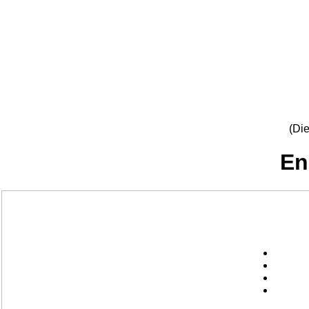
(Di
En