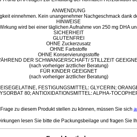
ANWENDUNG
üssigkeit einnehmen. Kein unangenehmer Nachgeschmack dan
HINWEISE
 Wirkung wird bei einer täglichen Aufnahme von 250 mg DHA un
SICHERHEIT
​GLUTENFREI
OHNE Zuckerzusatz
OHNE Farbstoffe
OHNE Konservierungsstoffe
ÄHREND DER SCHWANGERSCHAFT/ STILLZEIT GEEIGN
(nach vorheriger ärztlicher Beratung)
FÜR KINDER GEEIGNET
(nach vorheriger ärztlicher Beratung)
SPEISEGELATINE, FESTIGUNGSMITTEL: GLYCERIN; ORA
YSORBAT 80; ANTIOXIDATIONSMITTEL: ALPHA-TOCOPHE
Frage zu diesem Produkt stellen zu können, müssen Sie sich
a
kungen lesen Sie bitte die Packungsbeilage und fragen Sie Ih