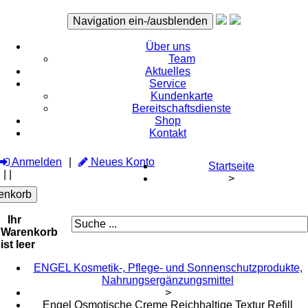
Navigation ein-/ausblenden
Über uns
Team
Aktuelles
Service
Kundenkarte
Bereitschaftsdienste
Shop
Kontakt
Anmelden
Neues Konto
Startseite
|
|
>
enkorb
Ihr
Warenkorb
ist leer
ENGEL Kosmetik-, Pflege- und Sonnenschutzprodukte,
Nahrungsergänzungsmittel
>
Engel Osmotische Creme Reichhaltige Textur Refill