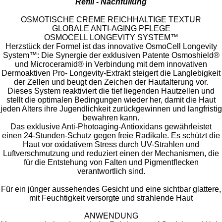
Refill - Nachfüllung
OSMOTISCHE CREME REICHHALTIGE TEXTUR
GLOBALE ANTI-AGING PFLEGE
OSMOCELL LONGEVITY SYSTEM™
Herzstück der Formel ist das innovative OsmoCell Longevity
System™: Die Synergie der exklusiven Patente Osmoshield®
und Microceramid® in Verbindung mit dem innovativen
Dermoaktiven Pro- Longevity-Extrakt steigert die Langlebigkeit
der Zellen und beugt den Zeichen der Hautalterung vor.
Dieses System reaktiviert die tief liegenden Hautzellen und
stellt die optimalen Bedingungen wieder her, damit die Haut
jeden Alters ihre Jugendlichkeit zurückgewinnen und langfristig
bewahren kann.
Das exklusive Anti-Photoaging-Antioxidans gewährleistet
einen 24-Stunden-Schutz gegen freie Radikale. Es schützt die
Haut vor oxidativem Stress durch UV-Strahlen und
Luftverschmutzung und reduziert einen der Mechanismen, die
für die Entstehung von Falten und Pigmentflecken
verantwortlich sind.
Für ein jünger aussehendes Gesicht und eine sichtbar glattere,
mit Feuchtigkeit versorgte und strahlende Haut
ANWENDUNG