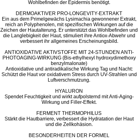
Wohlbefinden der Epidermis benötigt.
DERMOAKTIVER PRO-LONGEVITY-EXTRAKT
Ein aus dem Primelgewächs Lysimachia gewonnener Extrakt,
reich an Polyphenolen, mit spezifischen Wirkungen auf die
Zeichen der Hautalterung. Er unterstützt das Wohlbefinden und
die Langlebigkeit der Haut, stimuliert ihre Antiox-Abwehr und
verbessert ihr allgemeines Erscheinungsbild.
ANTIOXIDATIVE AKTIVSTOFFE MIT 24-STUNDEN ANTI-
PHOTOAGING-WIRKUNG (Bis-ethylhexyl hydroxydimethoxy
benzylmalonate)
Antioxidative und antiradikalische Wirkung Tag und Nacht:
Schützt die Haut vor oxidativem Stress durch UV-Strahlen und
Luftverschmutzung.
HYALURON
Spendet Feuchtigkeit und wirkt aufpolsternd mit Anti-Aging-
Wirkung und Filler-Effekt.
FERMENT THERMOPHILUS
Stärkt die Hautbarriere, verbessert die Hydratation der Haut
und die Zellkohäsion.
​BESONDERHEITEN DER FORMEL