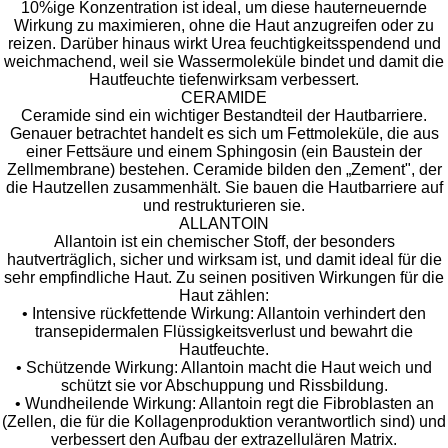
10%ige Konzentration ist ideal, um diese hauterneuernde
Wirkung zu maximieren, ohne die Haut anzugreifen oder zu
reizen. Darüber hinaus wirkt Urea feuchtigkeitsspendend und
weichmachend, weil sie Wassermoleküle bindet und damit die
Hautfeuchte tiefenwirksam verbessert.
CERAMIDE
Ceramide sind ein wichtiger Bestandteil der Hautbarriere.
Genauer betrachtet handelt es sich um Fettmoleküle, die aus
einer Fettsäure und einem Sphingosin (ein Baustein der
Zellmembrane) bestehen. Ceramide bilden den „Zement", der
die Hautzellen zusammenhält. Sie bauen die Hautbarriere auf
und restrukturieren sie.
ALLANTOIN
Allantoin ist ein chemischer Stoff, der besonders
hautverträglich, sicher und wirksam ist, und damit ideal für die
sehr empfindliche Haut. Zu seinen positiven Wirkungen für die
Haut zählen:
• Intensive rückfettende Wirkung: Allantoin verhindert den
transepidermalen Flüssigkeitsverlust und bewahrt die
Hautfeuchte.
• Schützende Wirkung: Allantoin macht die Haut weich und
schützt sie vor Abschuppung und Rissbildung.
• Wundheilende Wirkung: Allantoin regt die Fibroblasten an
(Zellen, die für die Kollagenproduktion verantwortlich sind) und
verbessert den Aufbau der extrazellulären Matrix.