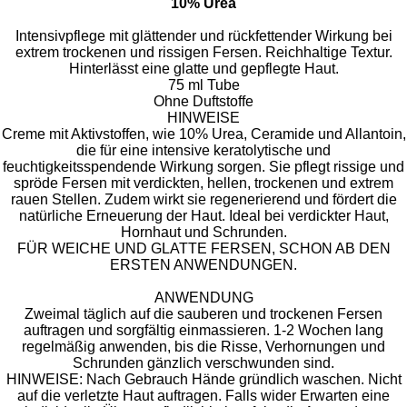
10% Urea
​Intensivpflege mit glättender und rückfettender Wirkung bei
extrem trockenen und rissigen Fersen. Reichhaltige Textur.
Hinterlässt eine glatte und gepflegte Haut.
75 ml Tube
Ohne Duftstoffe
HINWEISE
​Creme mit Aktivstoffen, wie 10% Urea, Ceramide und Allantoin,
die für eine intensive keratolytische und
feuchtigkeitsspendende Wirkung sorgen. Sie pflegt rissige und
spröde Fersen mit verdickten, hellen, trockenen und extrem
rauen Stellen. Zudem wirkt sie regenerierend und fördert die
natürliche Erneuerung der Haut. Ideal bei verdickter Haut,
Hornhaut und Schrunden.
FÜR WEICHE UND GLATTE FERSEN, SCHON AB DEN
ERSTEN ANWENDUNGEN.
ANWENDUNG
​Zweimal täglich auf die sauberen und trockenen Fersen
auftragen und sorgfältig einmassieren. 1-2 Wochen lang
regelmäßig anwenden, bis die Risse, Verhornungen und
Schrunden gänzlich verschwunden sind.
HINWEISE: Nach Gebrauch Hände gründlich waschen. Nicht
auf die verletzte Haut auftragen. Falls wider Erwarten eine