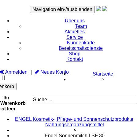
Navigation ein-/ausblenden
Über uns
Team
Aktuelles
Service
Kundenkarte
Bereitschaftsdienste
Shop
Kontakt
Anmelden
Neues Konto
Startseite
|
|
>
enkorb
Ihr
Warenkorb
ist leer
ENGEL Kosmetik-, Pflege- und Sonnenschutzprodukte,
Nahrungsergänzungsmittel
>
Engel Sonnenmilch LSF 30