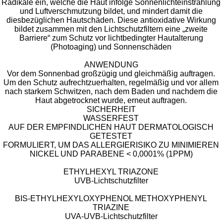
Radikale ein, welche die Haut infolge Sonnenlichteinstrahlung
und Luftverschmutzung bildet, und mindert damit die
diesbezüglichen Hautschäden. Diese antioxidative Wirkung
bildet zusammen mit den Lichtschutzfiltern eine „zweite
Barriere“ zum Schutz vor lichtbedingter Hautalterung
(Photoaging) und Sonnenschäden
ANWENDUNG
​Vor dem Sonnenbad großzügig und gleichmäßig auftragen.
Um den Schutz aufrechtzuerhalten, regelmäßig und vor allem
nach starkem Schwitzen, nach dem Baden und nachdem die
Haut abgetrocknet wurde, erneut auftragen.
SICHERHEIT
WASSERFEST
AUF DER EMPFINDLICHEN HAUT DERMATOLOGISCH
GETESTET
FORMULIERT, UM DAS ALLERGIERISIKO ZU MINIMIEREN
NICKEL UND PARABENE < 0,0001% (1PPM)
ETHYLHEXYL TRIAZONE
UVB-Lichtschutzfilter
BIS-ETHYLHEXYLOXYPHENOL METHOXYPHENYL
TRIAZINE
UVA-UVB-Lichtschutzfilter