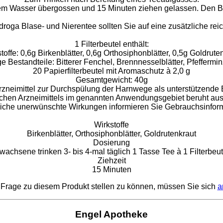
dendem Wasser übergossen und 15 Minuten ziehen gelassen. De
ga Blase- und Nierentee sollten Sie auf eine zusätzliche reich
1 Filterbeutel enthält:
toffe: 0,6g Birkenblätter, 0,6g Orthosiphonblätter, 0,5g Goldrute
e Bestandteile: Bitterer Fenchel, Brennnesselblätter, Pfeffermin
20 Papierfilterbeutel mit Aromaschutz à 2,0 g
Gesamtgewicht: 40g
 Arzneimittel zur Durchspülung der Harnwege als unterstützend
ichen Arzneimittels im genannten Anwendungsgebiet beruht aus
che unerwünschte Wirkungen informieren Sie Gebrauchsinforma
Wirkstoffe
Birkenblätter, Orthosiphonblätter, Goldrutenkraut
Dosierung
wachsene trinken 3- bis 4-mal täglich 1 Tasse Tee à 1 Filterbeut
Ziehzeit
15 Minuten
Frage zu diesem Produkt stellen zu können, müssen Sie sich
a
Engel Apotheke