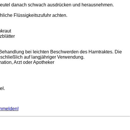
n Beutel danach schwach ausdrücken und herausnehmen.
liche Flüssigkeitszufuhr achten.
nkraut
zblätter
e Behandlung bei leichten Beschwerden des Harntraktes. Die
schließlich auf langjähriger Verwendung.
tion, Arzt oder Apotheker
el.
nmelden!