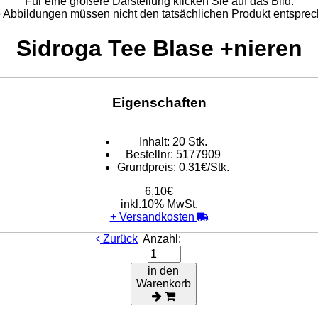
Für eine größere Darstellung klicken Sie auf das Bild.
e Abbildungen müssen nicht den tatsächlichen Produkt entsprec
Sidroga Tee Blase +nieren
Eigenschaften
Inhalt:
20 Stk.
Bestellnr:
5177909
Grundpreis:
0,31€/Stk.
6,10€
inkl.10% MwSt.
+
Versandkosten
Zurück
Anzahl:
in den
Warenkorb