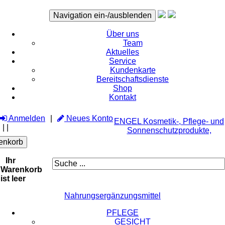
Navigation ein-/ausblenden
Über uns
Team
Aktuelles
Service
Kundenkarte
Bereitschaftsdienste
Shop
Kontakt
Anmelden
Neues Konto
ENGEL Kosmetik-, Pflege- und
|
|
Sonnenschutzprodukte,
enkorb
Ihr
Warenkorb
ist leer
Nahrungsergänzungsmittel
PFLEGE
GESICHT