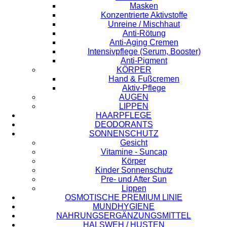
Masken
Konzentrierte Aktivstoffe
Unreine / Mischhaut
Anti-Rötung
Anti-Aging Cremen
Intensivpflege (Serum, Booster)
Anti-Pigment
KÖRPER
Hand & Fußcremen
Aktiv-Pflege
AUGEN
LIPPEN
HAARPFLEGE
DEODORANTS
SONNENSCHUTZ
Gesicht
Vitamine - Suncap
Körper
Kinder Sonnenschutz
Pre- und After Sun
Lippen
OSMOTISCHE PREMIUM LINIE
MUNDHYGIENE
NAHRUNGSERGÄNZUNGSMITTEL
HALSWEH / HUSTEN