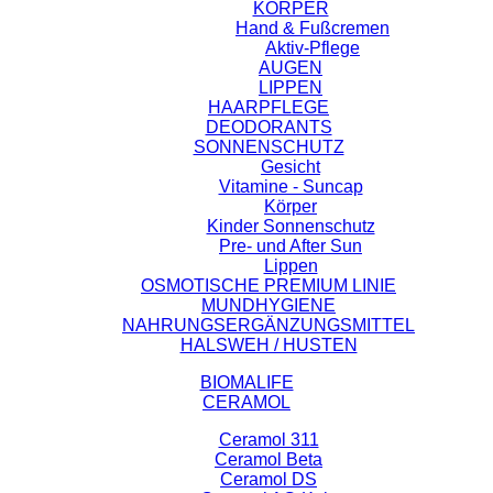
KÖRPER
Hand & Fußcremen
Aktiv-Pflege
AUGEN
LIPPEN
HAARPFLEGE
DEODORANTS
SONNENSCHUTZ
Gesicht
Vitamine - Suncap
Körper
Kinder Sonnenschutz
Pre- und After Sun
Lippen
OSMOTISCHE PREMIUM LINIE
MUNDHYGIENE
NAHRUNGSERGÄNZUNGSMITTEL
HALSWEH / HUSTEN
BIOMALIFE
CERAMOL
Ceramol 311
Ceramol Beta
Ceramol DS