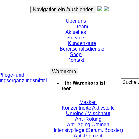
Navigation ein-/ausblenden
Über uns
Team
Aktuelles
Service
Kundenkarte
Bereitschaftsdienste
Shop
Kontakt
Warenkorb
flege- und
ungsergänzungsmittel
Ihr Warenkorb ist
leer
Masken
Konzentrierte Aktivstoffe
Unreine / Mischhaut
Anti-Rötung
Anti-Aging Cremen
Intensivpflege (Serum, Booster)
Anti-Pigment