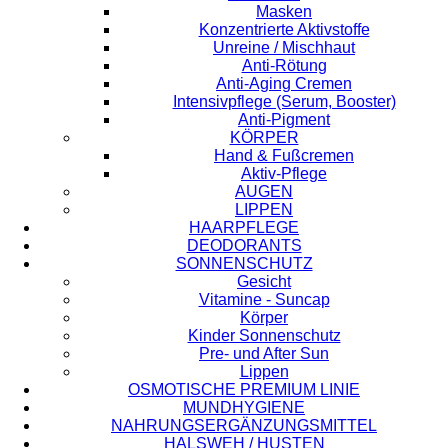
Masken
Konzentrierte Aktivstoffe
Unreine / Mischhaut
Anti-Rötung
Anti-Aging Cremen
Intensivpflege (Serum, Booster)
Anti-Pigment
KÖRPER
Hand & Fußcremen
Aktiv-Pflege
AUGEN
LIPPEN
HAARPFLEGE
DEODORANTS
SONNENSCHUTZ
Gesicht
Vitamine - Suncap
Körper
Kinder Sonnenschutz
Pre- und After Sun
Lippen
OSMOTISCHE PREMIUM LINIE
MUNDHYGIENE
NAHRUNGSERGÄNZUNGSMITTEL
HALSWEH / HUSTEN