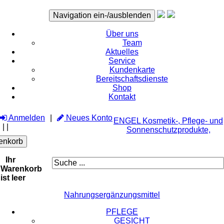
Navigation ein-/ausblenden
Über uns
Team
Aktuelles
Service
Kundenkarte
Bereitschaftsdienste
Shop
Kontakt
Anmelden
Neues Konto
ENGEL Kosmetik-, Pflege- und
|
|
Sonnenschutzprodukte,
enkorb
Ihr
Warenkorb
ist leer
Nahrungsergänzungsmittel
PFLEGE
GESICHT