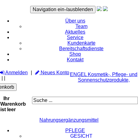
Navigation ein-/ausblenden
Über uns
Team
Aktuelles
Service
Kundenkarte
Bereitschaftsdienste
Shop
Kontakt
Anmelden
Neues Konto
ENGEL Kosmetik-, Pflege- und
|
|
Sonnenschutzprodukte,
enkorb
Ihr
Warenkorb
ist leer
Nahrungsergänzungsmittel
PFLEGE
GESICHT