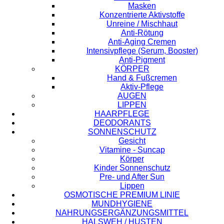
Masken
Konzentrierte Aktivstoffe
Unreine / Mischhaut
Anti-Rötung
Anti-Aging Cremen
Intensivpflege (Serum, Booster)
Anti-Pigment
KÖRPER
Hand & Fußcremen
Aktiv-Pflege
AUGEN
LIPPEN
HAARPFLEGE
DEODORANTS
SONNENSCHUTZ
Gesicht
Vitamine - Suncap
Körper
Kinder Sonnenschutz
Pre- und After Sun
Lippen
OSMOTISCHE PREMIUM LINIE
MUNDHYGIENE
NAHRUNGSERGÄNZUNGSMITTEL
HALSWEH / HUSTEN