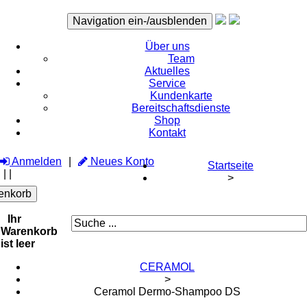
Navigation ein-/ausblenden
Über uns
Team
Aktuelles
Service
Kundenkarte
Bereitschaftsdienste
Shop
Kontakt
Anmelden
Neues Konto
Startseite
|
|
>
enkorb
Ihr
Warenkorb
ist leer
CERAMOL
>
Ceramol Dermo-Shampoo DS