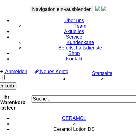
Navigation ein-/ausblenden
Über uns
Team
Aktuelles
Service
Kundenkarte
Bereitschaftsdienste
Shop
Kontakt
Anmelden
Neues Konto
Startseite
|
|
>
enkorb
Ihr
Warenkorb
ist leer
CERAMOL
>
Ceramol Lotion DS