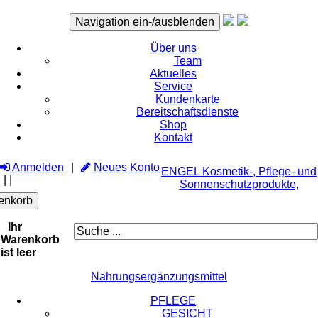
Navigation ein-/ausblenden
Über uns
Team
Aktuelles
Service
Kundenkarte
Bereitschaftsdienste
Shop
Kontakt
Anmelden
Neues Konto
ENGEL Kosmetik-, Pflege- und
|
|
Sonnenschutzprodukte,
enkorb
Ihr
Warenkorb
ist leer
Nahrungsergänzungsmittel
PFLEGE
GESICHT