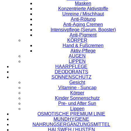
Masken
Konzentrierte Aktivstoffe
Unreine / Mischhaut
Anti-Rötung
Anti-Aging Cremen
Intensivpflege (Serum, Booster)
Anti-Pigment
KÖRPER
Hand & Fußcremen
Aktiv-Pflege
AUGEN
LIPPEN
HAARPFLEGE
DEODORANTS
SONNENSCHUTZ
Gesicht
Vitamine - Suncap
Körper
Kinder Sonnenschutz
Pre- und After Sun
Lippen
OSMOTISCHE PREMIUM LINIE
MUNDHYGIENE
NAHRUNGSERGÄNZUNGSMITTEL
HALSWEH / HUSTEN